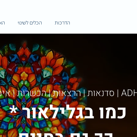
הדרכות
הכלים לשינוי
האת
| הרצאות | הכשרות | אימון
כמו בגלילאור *